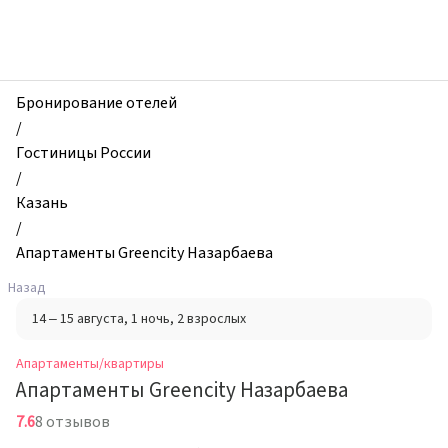
zhilibyli
-
Апартаменты
и
квартиры,
Бронирование отелей
Апартаменты
/
Greencity
Гостиницы России
Назарбаева,
/
Казань,
Казань
Россия
/
Апартаменты Greencity Назарбаева
Назад
14 – 15 августа
, 1 ночь
, 2 взрослых
Апартаменты/квартиры
Апартаменты Greencity Назарбаева
7.6
8 отзывов