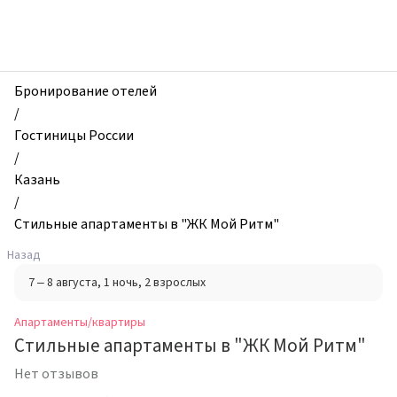
zhilibyli
-
Апартаменты
и
квартиры,
Бронирование отелей
Стильные
/
апартаменты
Гостиницы России
в
/
"ЖК
Казань
Мой
/
Ритм",
Стильные апартаменты в "ЖК Мой Ритм"
Казань,
Назад
Россия
7 – 8 августа
, 1 ночь
, 2 взрослых
Апартаменты/квартиры
Стильные апартаменты в "ЖК Мой Ритм"
Нет отзывов