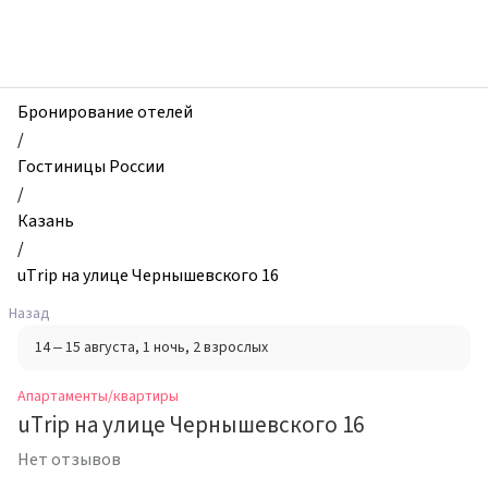
zhilibyli
-
Апартаменты
и
квартиры,
Бронирование отелей
uTrip
/
на
Гостиницы России
улице
/
Чернышевского
Казань
16,
/
Казань,
uTrip на улице Чернышевского 16
Россия
Назад
14 – 15 августа
, 1 ночь
, 2 взрослых
Апартаменты/квартиры
uTrip на улице Чернышевского 16
Нет отзывов