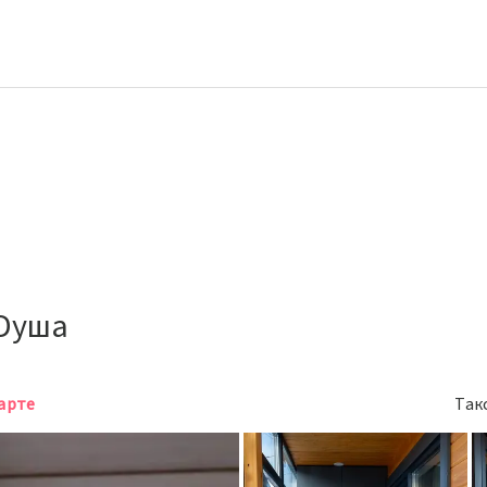
 Dуша
карте
Так