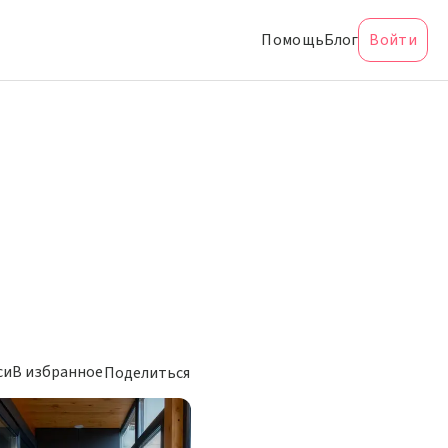
Помощь
Блог
Войти
си
В избранное
Поделиться