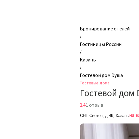
zhilibyli
-
Гостевые
дома,
Бронирование отелей
Гостевой
/
дом
Гостиницы России
Dуша,
/
Казань,
Казань
Россия
/
Гостевой дом Dуша
Гостевые дома
Гостевой дом
1.4
1 отзыв
на 
СНТ Светоч, д.49, Казань