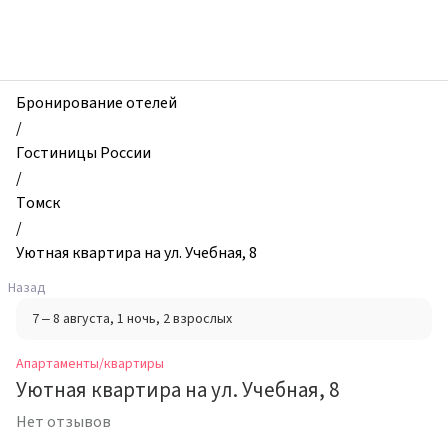
zhilibyli
-
Апартаменты
и
квартиры,
Бронирование отелей
Уютная
/
квартира
Гостиницы России
на
/
ул.
Томск
Учебная,
/
8,
Уютная квартира на ул. Учебная, 8
Томск,
Назад
Россия
7 – 8 августа
, 1 ночь
, 2 взрослых
Апартаменты/квартиры
Уютная квартира на ул. Учебная, 8
Нет отзывов