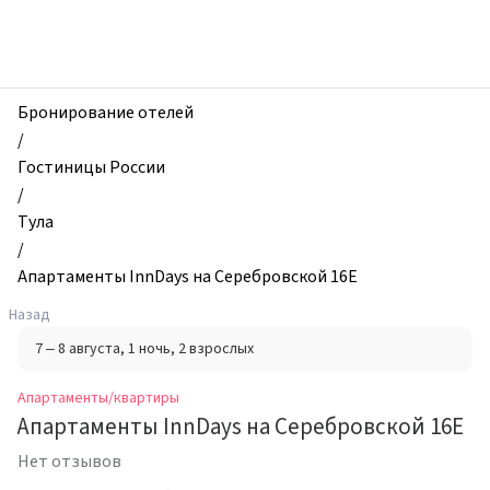
zhilibyli
-
Апартаменты
и
квартиры,
Бронирование отелей
Апартаменты
/
InnDays
Гостиницы России
на
/
Серебровской
Тула
16Е,
/
Тула,
Апартаменты InnDays на Серебровской 16Е
Россия
Назад
7 – 8 августа
, 1 ночь
, 2 взрослых
Апартаменты/квартиры
Апартаменты InnDays на Серебровской 16Е
Нет отзывов