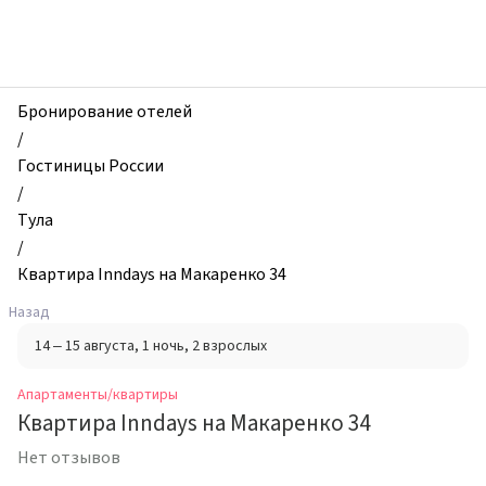
zhilibyli
-
Апартаменты
и
квартиры,
Бронирование отелей
Квартира
/
Inndays
Гостиницы России
на
/
Макаренко
Тула
34,
/
Тула,
Квартира Inndays на Макаренко 34
Россия
Назад
14 – 15 августа
, 1 ночь
, 2 взрослых
Апартаменты/квартиры
Квартира Inndays на Макаренко 34
Нет отзывов