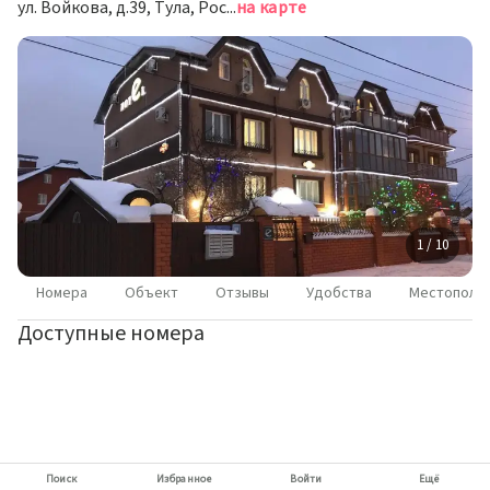
ул. Войкова, д.39, Тула, Россия
на карте
1 / 10
Номера
Объект
Отзывы
Удобства
Местополо
Доступные номера
Поиск
Избранное
Войти
Ещё