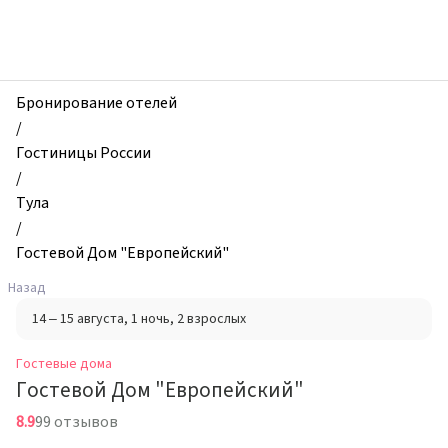
zhilibyli
-
Гостевые
дома,
Гостевой
Бронирование отелей
Дом
/
"Европейский",
Гостиницы России
Тула,
/
Россия
Тула
/
Гостевой Дом "Европейский"
Назад
14 – 15 августа
, 1 ночь
, 2 взрослых
Гостевые дома
Гостевой Дом "Европейский"
8.9
99 отзывов