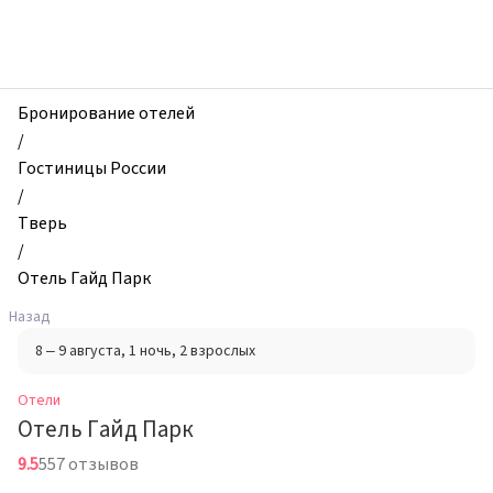
zhilibyli
-
Отели,
Отель
Гайд
Бронирование отелей
Парк,
/
Тверь,
Гостиницы России
Россия
/
Тверь
/
Отель Гайд Парк
Назад
8 – 9 августа
, 1 ночь
, 2 взрослых
Отели
Отель Гайд Парк
9.5
557 отзывов