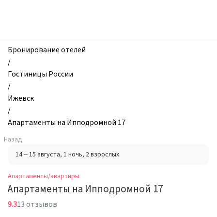
zhilibyli
-
Апартаменты
и
квартиры,
Бронирование отелей
Апартаменты
/
на
Гостиницы России
Ипподромной
/
17,
Ижевск
Ижевск,
/
Россия
Апартаменты на Ипподромной 17
Назад
14 – 15 августа
, 1 ночь
, 2 взрослых
Апартаменты/квартиры
Апартаменты на Ипподромной 17
9.3
13 отзывов