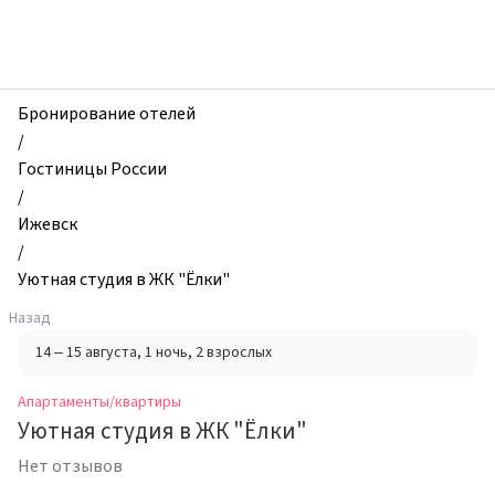
zhilibyli
-
Апартаменты
и
квартиры,
Бронирование отелей
Уютная
/
студия
Гостиницы России
в
/
ЖК
Ижевск
"Ёлки",
/
Ижевск,
Уютная студия в ЖК "Ёлки"
Россия
Назад
14 – 15 августа
, 1 ночь
, 2 взрослых
Апартаменты/квартиры
Уютная студия в ЖК "Ёлки"
Нет отзывов