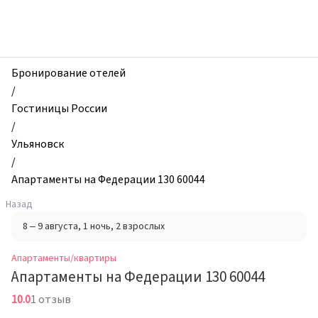
zhilibyli
-
Апартаменты
и
квартиры,
Бронирование отелей
Апартаменты
/
на
Гостиницы России
Федерации
/
130
Ульяновск
60044,
/
Ульяновск,
Апартаменты на Федерации 130 60044
Россия
Назад
8 – 9 августа
, 1 ночь
, 2 взрослых
Апартаменты/квартиры
Апартаменты на Федерации 130 60044
10.0
1 отзыв