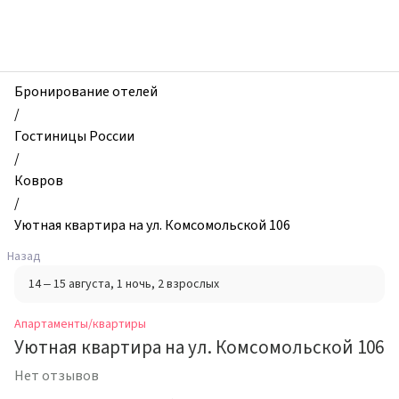
zhilibyli
-
Апартаменты
и
квартиры,
Бронирование отелей
Уютная
/
квартира
Гостиницы России
на
/
ул.
Ковров
Комсомольской
/
106,
Уютная квартира на ул. Комсомольской 106
Ковров,
Назад
Россия
14 – 15 августа
, 1 ночь
, 2 взрослых
Апартаменты/квартиры
Уютная квартира на ул. Комсомольской 106
Нет отзывов