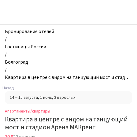
zhilibyli
-
Апартаменты
и
квартиры,
Бронирование отелей
Квартира
/
в
Гостиницы России
центре
/
с
Волгоград
видом
/
на
Квартира в центре с видом на танцующий мост и стадио
танцующий
н Арена МАКрент
Назад
мост
14 – 15 августа
, 1 ночь
, 2 взрослых
и
стадион
Апартаменты/квартиры
Арена
Квартира в центре с видом на танцующий
МАКрент,
мост и стадион Арена МАКрент
Волгоград,