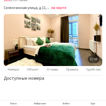
10.0
23 отзыва
Россия
Селенгинская улица, д.11, Волгоград
на карте
1 / 10
Номера
Объект
Отзывы
Правила
Удобства
Доступные номера
Поиск
Избранное
Войти
Ещё