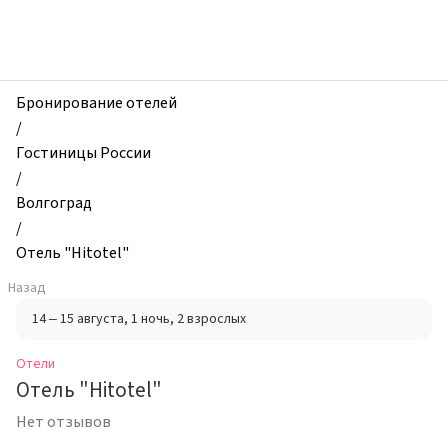
zhilibyli
-
Отели,
Отель
"Hitotel",
Бронирование отелей
Волгоград,
/
Россия
Гостиницы России
/
Волгоград
/
Отель "Hitotel"
Назад
14 – 15 августа
, 1 ночь
, 2 взрослых
Отели
Отель "Hitotel"
Нет отзывов