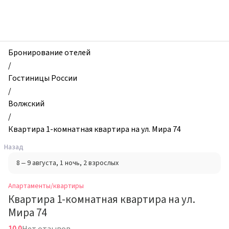
zhilibyli
-
Апартаменты
и
квартиры,
Бронирование отелей
Квартира
/
1-
Гостиницы России
комнатная
/
квартира
Волжский
на
/
ул.
Квартира 1-комнатная квартира на ул. Мира 74
Мира
Назад
74,
8 – 9 августа
, 1 ночь
, 2 взрослых
Волжский,
Россия
Апартаменты/квартиры
Квартира 1-комнатная квартира на ул.
Мира 74