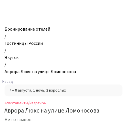
zhilibyli
-
Апартаменты
и
квартиры,
Бронирование отелей
Аврора
/
Люкс
Гостиницы России
на
/
улице
Якутск
Ломоносова,
/
Якутск,
Аврора Люкс на улице Ломоносова
Россия
Назад
7 – 8 августа
, 1 ночь
, 2 взрослых
Апартаменты/квартиры
Аврора Люкс на улице Ломоносова
Нет отзывов