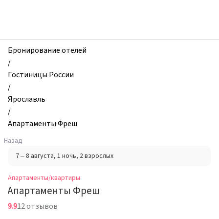
zhilibyli
-
Апартаменты
и
квартиры,
Бронирование отелей
Апартаменты
/
Фреш,
Гостиницы России
Ярославль,
/
Россия
Ярославль
/
Апартаменты Фреш
Назад
7 – 8 августа
, 1 ночь
, 2 взрослых
Апартаменты/квартиры
Апартаменты Фреш
9.9
12 отзывов