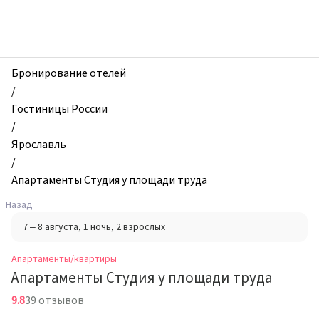
zhilibyli
-
Апартаменты
и
квартиры,
Бронирование отелей
Апартаменты
/
Студия
Гостиницы России
у
/
площади
Ярославль
труда,
/
Ярославль,
Апартаменты Студия у площади труда
Россия
Назад
7 – 8 августа
, 1 ночь
, 2 взрослых
Апартаменты/квартиры
Апартаменты Студия у площади труда
9.8
39 отзывов