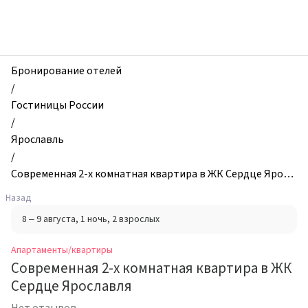
zhilibyli
-
Апартаменты
и
квартиры,
Бронирование отелей
Совpeменная
/
2-
Гостиницы России
х
/
кoмнатная
Ярославль
квартиpа
/
в
Совpeменная 2-х кoмнатная квартиpа в ЖК Сердце Яросл
ЖК
авля
Назад
Сердце
8 – 9 августа
, 1 ночь
, 2 взрослых
Ярославля,
Ярославль,
Апартаменты/квартиры
Россия
Совpeменная 2-х кoмнатная квартиpа в ЖК
Сердце Ярославля