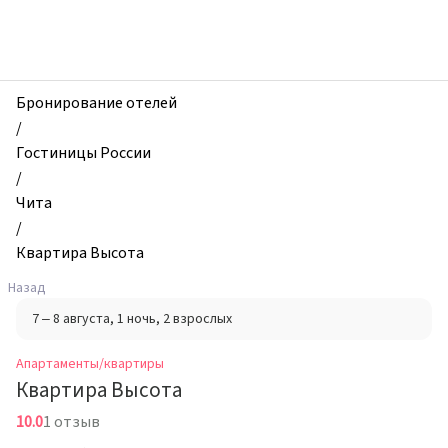
zhilibyli
-
Апартаменты
и
квартиры,
Бронирование отелей
Квартира
/
Высота,
Гостиницы России
Чита,
/
Россия
Чита
/
Квартира Высота
Назад
7 – 8 августа
, 1 ночь
, 2 взрослых
Апартаменты/квартиры
Квартира Высота
10.0
1 отзыв