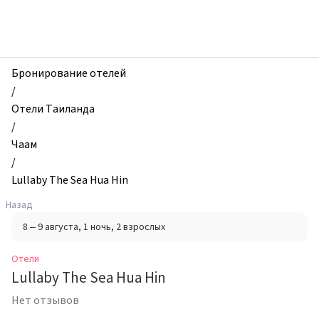
zhilibyli
-
Отели,
Lullaby
The
Бронирование отелей
Sea
/
Hua
Отели Таиланда
Hin,
/
Чаам,
Чаам
Таиланд
/
Lullaby The Sea Hua Hin
Назад
8 – 9 августа
, 1 ночь
, 2 взрослых
Отели
Lullaby The Sea Hua Hin
Нет отзывов