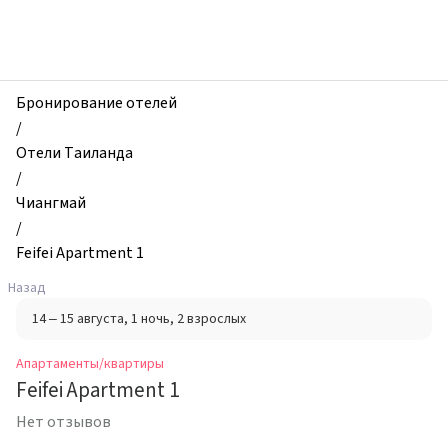
zhilibyli
-
Апартаменты
и
квартиры,
Бронирование отелей
Feifei
/
Apartment
Отели Таиланда
1,
/
Чиангмай,
Чиангмай
Таиланд
/
Feifei Apartment 1
Назад
14 – 15 августа
, 1 ночь
, 2 взрослых
Апартаменты/квартиры
Feifei Apartment 1
Нет отзывов