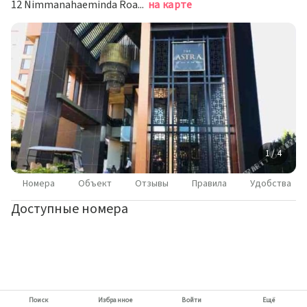
12 Nimmanahaeminda Road, Suthep, Чиангмай
на карте
1 / 4
Номера
Объект
Отзывы
Правила
Удобства
Доступные номера
Поиск
Избранное
Войти
Ещё