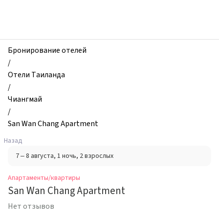
zhilibyli
-
Апартаменты
и
квартиры,
Бронирование отелей
San
/
Wan
Отели Таиланда
Chang
/
Apartment,
Чиангмай
Чиангмай,
/
Таиланд
San Wan Chang Apartment
Назад
7 – 8 августа
, 1 ночь
, 2 взрослых
Апартаменты/квартиры
San Wan Chang Apartment
Нет отзывов