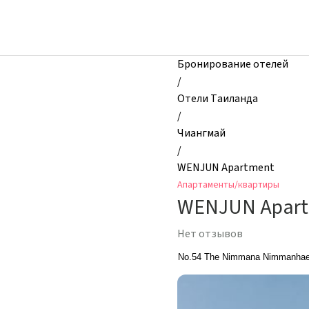
zhilibyli
-
Апартаменты
и
Бронирование отелей
квартиры,
/
WENJUN
Отели Таиланда
Apartment,
/
Чиангмай,
Чиангмай
Таиланд
/
WENJUN Apartment
Апартаменты/квартиры
WENJUN Apar
Нет отзывов
No.54 The Nimmana Nimmanhaemi