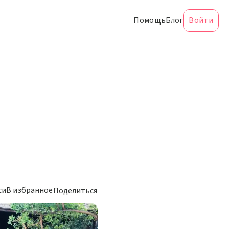
Помощь
Блог
Войти
си
В избранное
Поделиться