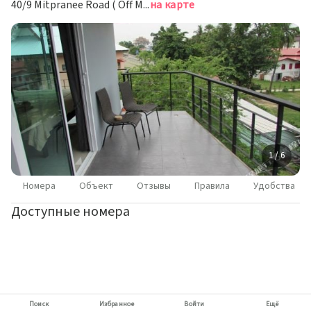
40/9 Mitpranee Road ( Off Moon Muang Soi 1 ), Tambon Phra Sing, Muang Chiang Mai District, Чиангмай
на карте
1 / 6
Номера
Объект
Отзывы
Правила
Удобства
Доступные номера
Поиск
Избранное
Войти
Ещё