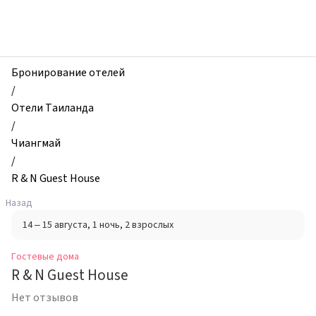
zhilibyli
-
Гостевые
дома,
R
Бронирование отелей
&
/
N
Отели Таиланда
Guest
/
House,
Чиангмай
Чиангмай,
/
Таиланд
R & N Guest House
Назад
14 – 15 августа
, 1 ночь
, 2 взрослых
Гостевые дома
R & N Guest House
Нет отзывов