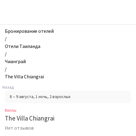
zhilibyli
-
Виллы,
The
Villa
Бронирование отелей
Chiangrai,
/
Чианграй,
Отели Таиланда
Таиланд
/
Чианграй
/
The Villa Chiangrai
Назад
8 – 9 августа
, 1 ночь
, 2 взрослых
Виллы
The Villa Chiangrai
Нет отзывов