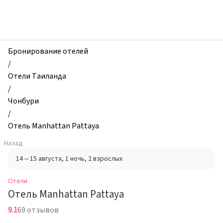
zhilibyli
-
Отели,
Отель
Manhattan
Бронирование отелей
Pattaya,
/
Чонбури,
Отели Таиланда
Таиланд
/
Чонбури
/
Отель Manhattan Pattaya
Назад
14 – 15 августа
, 1 ночь
, 2 взрослых
Отели
Отель Manhattan Pattaya
9.1
69 отзывов