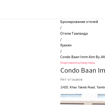
zhilibyli
-
Апартаменты
и
Бронирование отелей
квартиры,
/
Condo
Отели Таиланда
Baan
/
Imm
Хуахин
Aim
/
By
Condo Baan Imm Aim By JA
JACK,
Апартаменты/квартиры
Хуахин,
Condo Baan I
Таиланд
Нет отзывов
1/420, Khao Takieb Road, Tambo