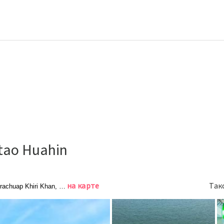
tao Huahin
на карте
Так
achuap Khiri Khan, Хуахин