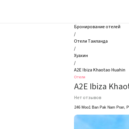
zhilibyli
-
Отели,
A2E
Бронирование отелей
Ibiza
/
Khaotao
Отели Таиланда
Huahin,
/
Хуахин,
Хуахин
Таиланд
/
A2E Ibiza Khaotao Huahin
Отели
A2E Ibiza Khao
Нет отзывов
246 Moo1 Ban Pak Nam Pran, Pr