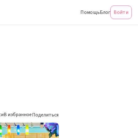
Помощь
Блог
Войти
си
В избранное
Поделиться