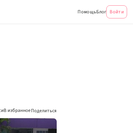
Помощь
Блог
Войти
си
В избранное
Поделиться