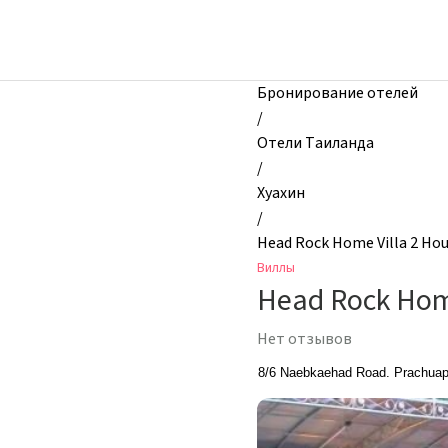
zhilibyli
-
Виллы,
Head
Бронирование отелей
Rock
/
Home
Отели Таиланда
Villa
/
2
Хуахин
House
/
Pool
Head Rock Home Villa 2 Hous
Superior
Виллы
Villa,
Head Rock Home
Хуахин,
Таиланд
Нет отзывов
8/6 Naebkaehad Road. Prachuap