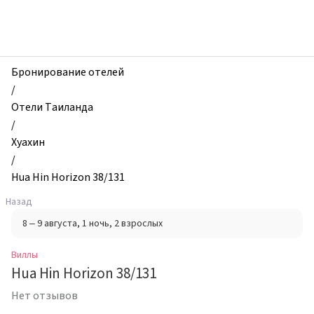
zhilibyli
-
Виллы,
Hua
Hin
Бронирование отелей
Horizon
/
38/131,
Отели Таиланда
Хуахин,
/
Таиланд
Хуахин
/
Hua Hin Horizon 38/131
Назад
8 – 9 августа
, 1 ночь
, 2 взрослых
Виллы
Hua Hin Horizon 38/131
Нет отзывов