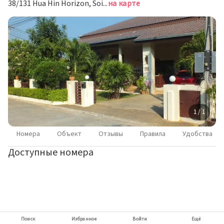
38/131 Hua Hin Horizon, Soi 88, Prachuap Khiri Khan, Хуахин
на карте
1 / 1
Номера
Объект
Отзывы
Правила
Удобства
Доступные номера
Поиск
Избранное
Войти
Ещё