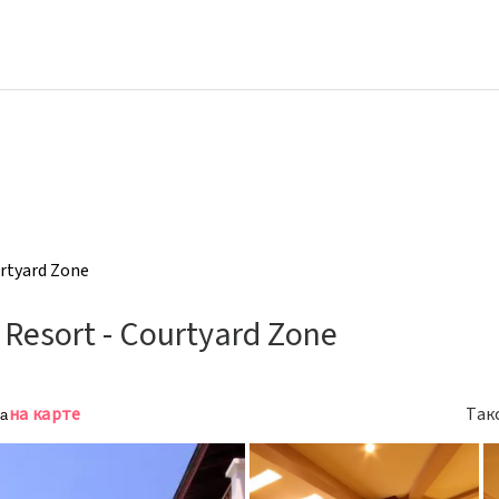
urtyard Zone
 Resort - Courtyard Zone
на карте
Так
Па