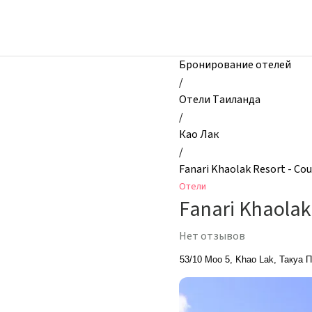
zhilibyli
-
Отели,
Fanari
Бронирование отелей
Khaolak
/
Resort
Отели Таиланда
-
/
Courtyard
Као Лак
Zone,
/
Као
Fanari Khaolak Resort - Co
Лак,
Отели
Таиланд
Fanari Khaolak
Нет отзывов
53/10 Moo 5, Khao Lak, Такуа 