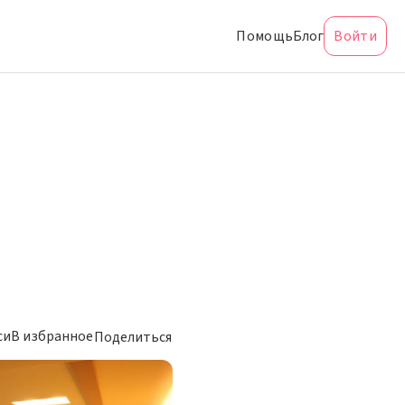
Помощь
Блог
Войти
си
В избранное
Поделиться