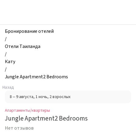
zhilibyli
-
Апартаменты
и
квартиры,
Бронирование отелей
Jungle
/
Apartment2
Отели Таиланда
Bedrooms,
/
Кату,
Кату
Таиланд
/
Jungle Apartment2 Bedrooms
Назад
8 – 9 августа
, 1 ночь
, 2 взрослых
Апартаменты/квартиры
Jungle Apartment2 Bedrooms
Нет отзывов