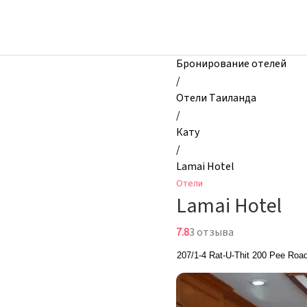
zhilibyli
-
Отели,
Lamai
Бронирование отелей
Hotel,
/
Кату,
Отели Таиланда
Таиланд
/
Кату
/
Lamai Hotel
Отели
Lamai Hotel
7.8
3 отзыва
207/1-4 Rat-U-Thit 200 Pee Roa