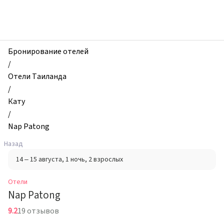
zhilibyli
-
Отели,
Nap
Patong,
Бронирование отелей
Кату,
/
Таиланд
Отели Таиланда
/
Кату
/
Nap Patong
Назад
14 – 15 августа
, 1 ночь
, 2 взрослых
Отели
Nap Patong
9.2
19 отзывов