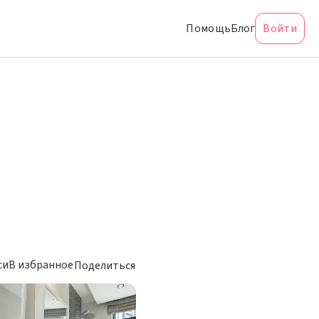
Помощь
Блог
Войти
си
В избранное
Поделиться