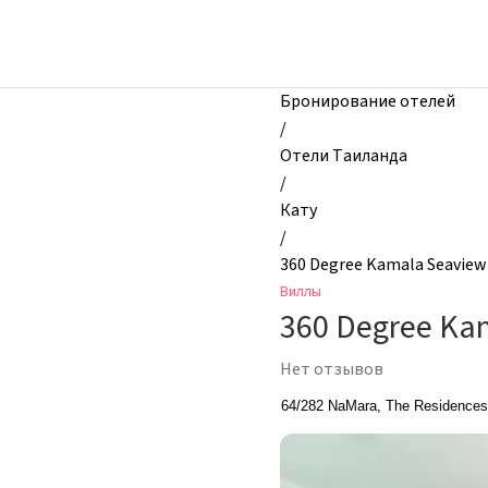
zhilibyli
-
Виллы,
360
Бронирование отелей
Degree
/
Kamala
Отели Таиланда
Seaview
/
Villa,
Кату
Кату,
/
Таиланд
360 Degree Kamala Seaview 
Виллы
360 Degree Kam
Нет отзывов
64/282 NaMara, The Residence