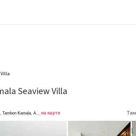
Villa
ala Seaview Villa
на карте
Так
s, Tambon Kamala, Amphoe Kathu, 83120, Kamala Beach, TH, Камала Бич