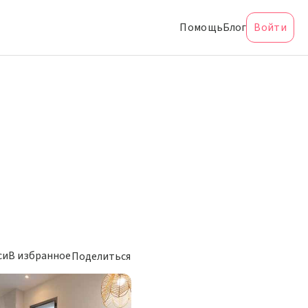
Помощь
Блог
Войти
си
В избранное
Поделиться