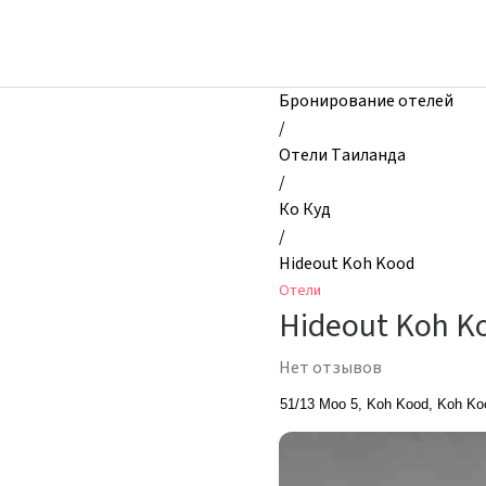
zhilibyli
-
Отели,
Hideout
Бронирование отелей
Koh
/
Kood,
Отели Таиланда
Ко
/
Куд,
Ко Куд
Таиланд
/
Hideout Koh Kood
Отели
Hideout Koh K
Нет отзывов
51/13 Moo 5, Koh Kood, Koh Ko