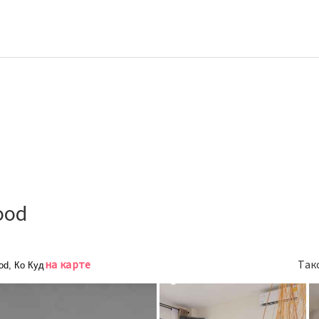
ood
на карте
Так
od, Ко Куд