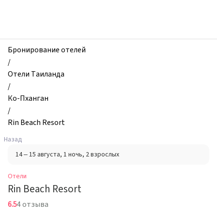
zhilibyli
-
Отели,
Rin
Beach
Бронирование отелей
Resort,
/
Ко-
Отели Таиланда
Пханган,
/
Таиланд
Ко-Пханган
/
Rin Beach Resort
Назад
14 – 15 августа
, 1 ночь
, 2 взрослых
Отели
Rin Beach Resort
6.5
4 отзыва