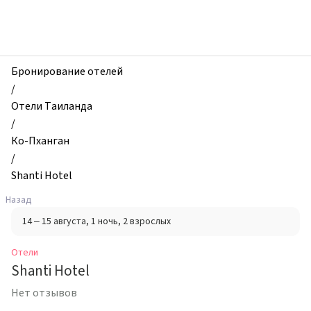
zhilibyli
-
Отели,
Shanti
Hotel,
Бронирование отелей
Ко-
/
Пханган,
Отели Таиланда
Таиланд
/
Ко-Пханган
/
Shanti Hotel
Назад
14 – 15 августа
, 1 ночь
, 2 взрослых
Отели
Shanti Hotel
Нет отзывов