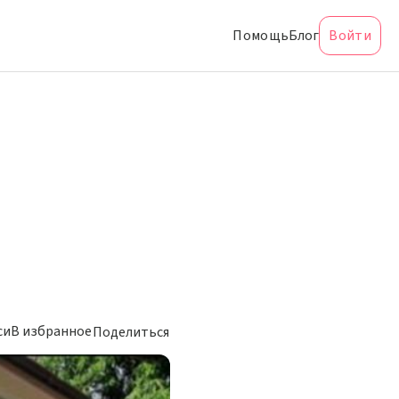
Помощь
Блог
Войти
си
В избранное
Поделиться