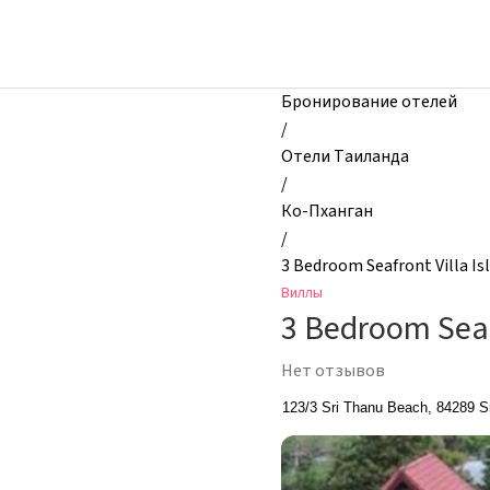
zhilibyli
-
Виллы,
3
Бронирование отелей
Bedroom
/
Seafront
Отели Таиланда
Villa
/
Island
Ко-Пханган
View,
/
Ко-
3 Bedroom Seafront Villa Is
Пханган,
Виллы
Таиланд
3 Bedroom Seafr
Нет отзывов
123/3 Sri Thanu Beach, 84289 Sr