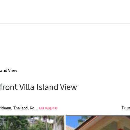
land View
ont Villa Island View
на карте
Так
ithanu, Thailand, Ко-Пханган