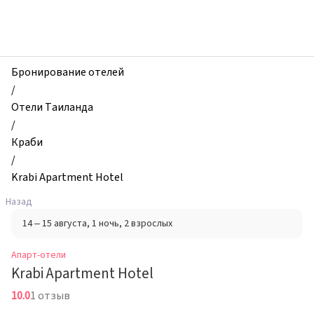
zhilibyli
-
Апарт-
отели,
Krabi
Бронирование отелей
Apartment
/
Hotel,
Отели Таиланда
Краби,
/
Таиланд
Краби
/
Krabi Apartment Hotel
Назад
14 – 15 августа
, 1 ночь
, 2 взрослых
Апарт-отели
Krabi Apartment Hotel
10.0
1 отзыв