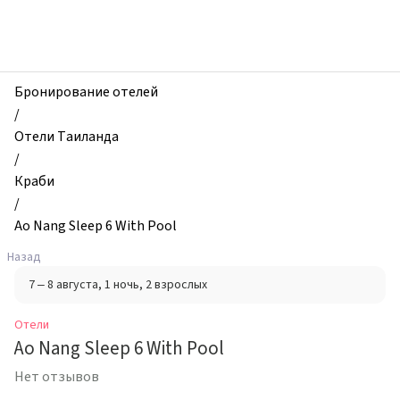
zhilibyli
-
Отели,
Ao
Nang
Бронирование отелей
Sleep
/
6
Отели Таиланда
With
/
Pool,
Краби
Краби,
/
Таиланд
Ao Nang Sleep 6 With Pool
Назад
7 – 8 августа
, 1 ночь
, 2 взрослых
Отели
Ao Nang Sleep 6 With Pool
Нет отзывов