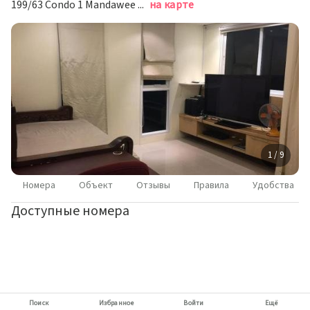
199/63 Condo 1 Mandawee Resort & Spa Moo 2, 83100 Ao Nang Beach, Thailand, Ао Нанг
на карте
1 / 9
Номера
Объект
Отзывы
Правила
Удобства
Доступные номера
Поиск
Избранное
Войти
Ещё