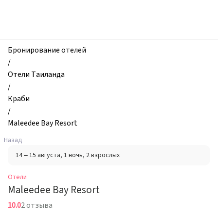
zhilibyli
-
Отели,
Maleedee
Bay
Бронирование отелей
Resort,
/
Краби,
Отели Таиланда
Таиланд
/
Краби
/
Maleedee Bay Resort
Назад
14 – 15 августа
, 1 ночь
, 2 взрослых
Отели
Maleedee Bay Resort
10.0
2 отзыва