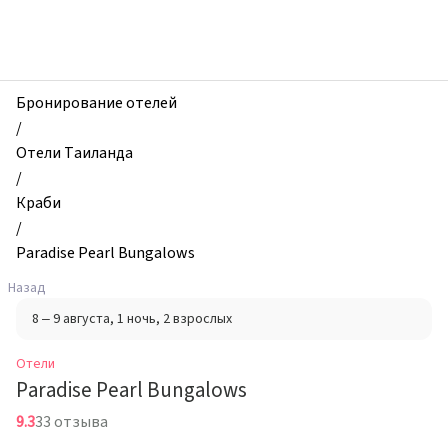
zhilibyli
-
Отели,
Paradise
Pearl
Бронирование отелей
Bungalows,
/
Краби,
Отели Таиланда
Таиланд
/
Краби
/
Paradise Pearl Bungalows
Назад
8 – 9 августа
, 1 ночь
, 2 взрослых
Отели
Paradise Pearl Bungalows
9.3
33 отзыва