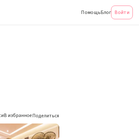
Помощь
Блог
Войти
си
В избранное
Поделиться