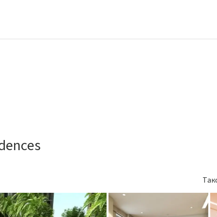
idences
Так