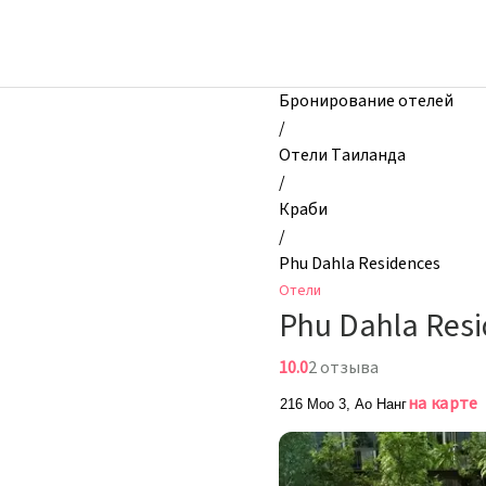
zhilibyli
-
Отели,
Phu
Бронирование отелей
Dahla
/
Residences,
Отели Таиланда
Краби,
/
Таиланд
Краби
/
Phu Dahla Residences
Отели
Phu Dahla Res
10.0
2 отзыва
на карте
216 Moo 3, Ао Нанг