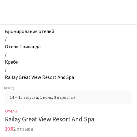
zhilibyli
-
Отели,
Railay
Great
Бронирование отелей
View
/
Resort
Отели Таиланда
And
/
Spa,
Краби
Краби,
/
Таиланд
Railay Great View Resort And Spa
Назад
14 – 15 августа
, 1 ночь
, 2 взрослых
Отели
Railay Great View Resort And Spa
10.0
2 отзыва