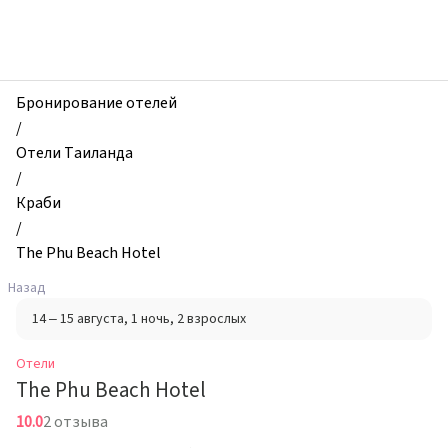
zhilibyli
-
Отели,
The
Phu
Бронирование отелей
Beach
/
Hotel,
Отели Таиланда
Краби,
/
Таиланд
Краби
/
The Phu Beach Hotel
Назад
14 – 15 августа
, 1 ночь
, 2 взрослых
Отели
The Phu Beach Hotel
10.0
2 отзыва