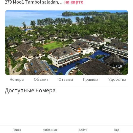
279 Moo1 Tambol saladan, Ko Lanta, Ко-Ланта
на карте
1 / 10
Номера
Объект
Отзывы
Правила
Удобства
Доступные номера
Поиск
Избранное
Войти
Ещё