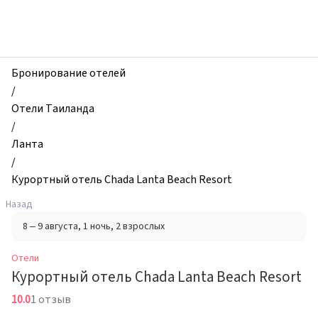
zhilibyli
-
Отели,
Курортный
отель
Бронирование отелей
Chada
/
Lanta
Отели Таиланда
Beach
/
Resort,
Ланта
Ланта,
/
Таиланд
Курортный отель Chada Lanta Beach Resort
Назад
8 – 9 августа
, 1 ночь
, 2 взрослых
Отели
Курортный отель Chada Lanta Beach Resort
10.0
1 отзыв