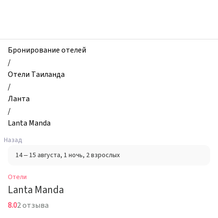
zhilibyli
-
Отели,
Lanta
Manda,
Бронирование отелей
Ланта,
/
Таиланд
Отели Таиланда
/
Ланта
/
Lanta Manda
Назад
14 – 15 августа
, 1 ночь
, 2 взрослых
Отели
Lanta Manda
8.0
2 отзыва